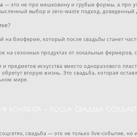
ка
— это не про мешковину и грубые формы, а про у
мысленный выбор и zero-waste подход, доведенный 
ике?
й на биоферме, который после свадьбы станет час
е на сезонных продуктах от локальных фермеров, 
 и предметов искусства вместо одноразового пласт
обретут вторую жизнь. Это свадьба, которая оставл
льном мире.
АЦИЯ КОНТЕНТА — КОГДА СВАДЬБА СОЗДАЕ
соцсетях, свадьба — это не только live-событие, н