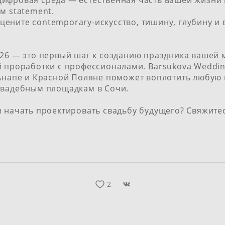
ифровая среда — естественная часть вашей жизни и
м statement.
цените contemporary-искусство, тишину, глубину и в
26 — это первый шаг к созданию праздника вашей м
й проработки с профессионалами. Barsukova Weddin
 Анапе и Красной Поляне поможет воплотить любую
вадебным площадкам в Сочи
.
ы начать проектировать свадьбу будущего?
Свяжитес
2