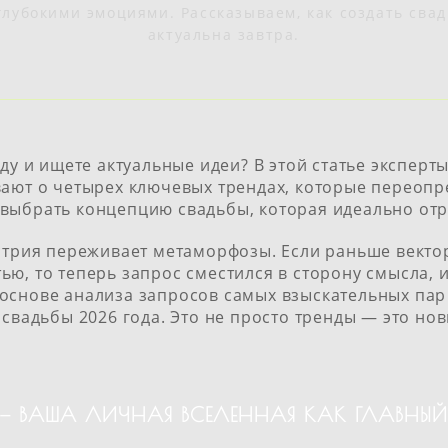
лубокими эмоциями. Рассказываем, как создать свад
актуальна завтра.
ду и ищете актуальные идеи? В этой статье эксперт
вают о четырех ключевых трендах, которые переоп
выбрать концепцию свадьбы, которая идеально отр
устрия переживает метаморфозы. Если раньше векто
ю, то теперь запрос сместился в сторону смысла, 
основе анализа запросов самых взыскательных па
 свадьбы 2026 года. Это не просто тренды — это но
Л — ВАША ЛИЧНАЯ ВСЕЛЕННАЯ КАК ГЛАВНЫ