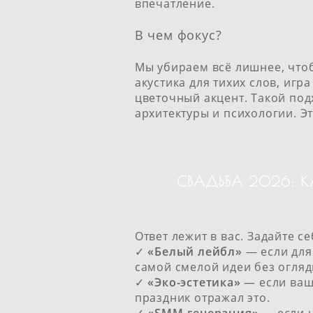
впечатление.
В чем фокус?
Мы убираем всё лишнее, чт
акустика для тихих слов, игр
цветочный акцент. Такой под
архитектуры и психологии. Э
СВАДЬБА 2026: 
Ответ лежит в вас. Задайте с
✓
«Белый лейбл»
— если для
самой смелой идеи без огляд
✓
«Эко-эстетика»
— если ваш
праздник отражал это.