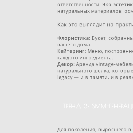
ответственности.
Эко-эстети
натуральных материалов, ос
Как это выглядит на практ
Флористика:
Букет, собранны
вашего дома.
Кейтеринг:
Меню, построенно
каждого ингредиента.
Декор:
Аренда vintage-мебели
натурального шелка, которые 
legacy — и в памяти, и в реа
ТРЕНД 3: SMM-ГЕНЕР
Для поколения, выросшего в 