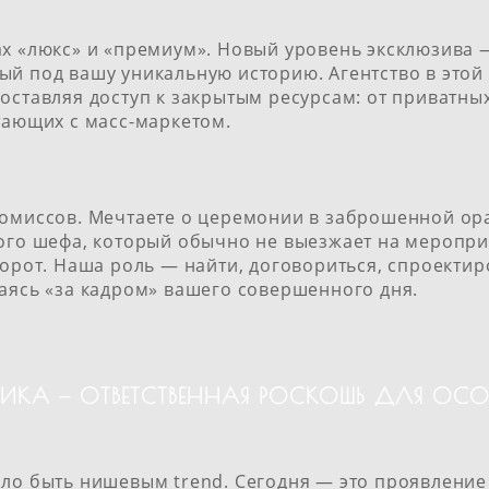
х «люкс» и «премиум». Новый уровень эксклюзива 
ный под вашу уникальную историю. Агентство в этой
доставляя доступ к закрытым ресурсам: от приватны
тающих с масс-маркетом.
ромиссов. Мечтаете о церемонии в заброшенной ора
ого шефа, который обычно не выезжает на мероприя
борот. Наша роль — найти, договориться, спроектир
аясь «за кадром» вашего совершенного дня.
ЕТИКА — ОТВЕТСТВЕННАЯ РОСКОШЬ ДЛЯ О
ло быть нишевым trend. Сегодня — это проявление 