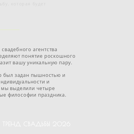
ьбу, которая будет
ы свадебного агентства
ределяют понятие роскошного
азит вашу уникальную пару.
р был задан пышностью и
индивидуальности и
р мы выделили четыре
вые философии праздника.
Й ТРЕНД СВАДЬБЫ 2026