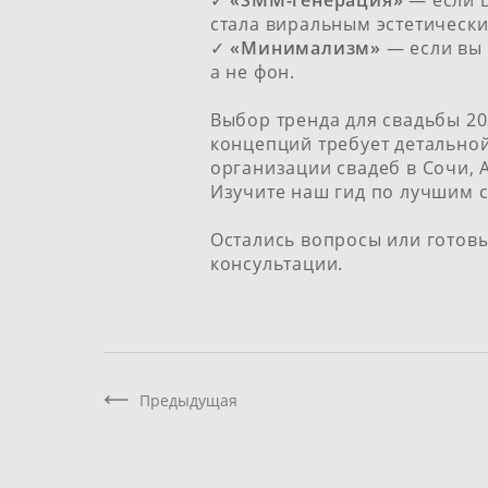
✓
«SMM-генерация»
— если ц
стала виральным эстетически
✓
«Минимализм»
— если вы 
а не фон.
Выбор тренда для свадьбы 20
концепций требует детально
организации свадеб в Сочи,
Изучите наш гид по
лучшим с
Остались вопросы или готов
консультации.
Предыдущая