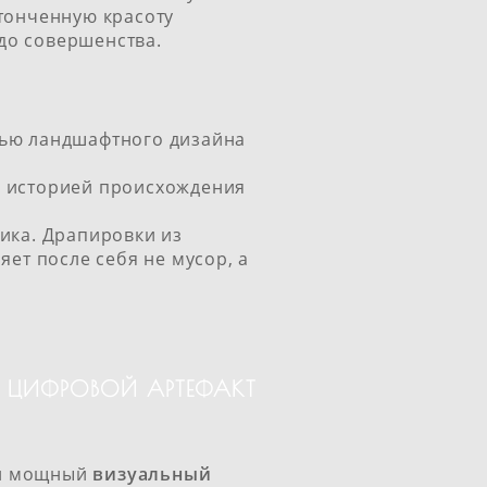
тонченную красоту
до совершенства.
тью ландшафтного дизайна
с историей происхождения
ика. Драпировки из
яет после себя не мусор, а
Т ЦИФРОВОЙ АРТЕФАКТ
о и мощный
визуальный