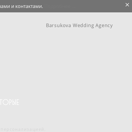
нами и контактами.
Подробнее →
Barsukova Wedding Agency
Barsukova Wedding Agency
ТОРЫЕ
я персонализацией,