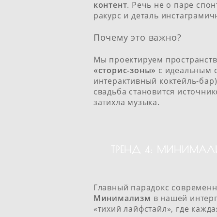
контент
. Речь не о паре спо
ракурс и деталь инстаграмич
Почему это важно?
Мы проектируем пространств
«сторис-зоны»
с идеальным с
интерактивный коктейль-бар)
свадьба становится источник
затихла музыка.
ТРЕНД 4: МИНИМАЛ
Главный парадокс современно
Минимализм
в нашей интерп
«тихий лайфстайл», где каж